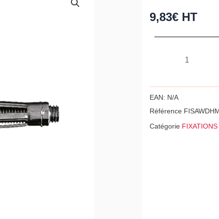
9,83
€
HT
quantité
de
Kit
de
EAN:
N/A
fixation
Référence
FISAWDH
corps
Catégorie
FIXATIONS
creux
pour
lavabos
-
WD
HM
8x55