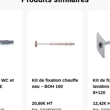
n WC et
Kit de fixation chauffe
Kit de f
E
eau – BOH 100
lavabos
8×120
20,80
€
HT
12,42
€
H
140
Réf : FISABOH100
Réf : FIS