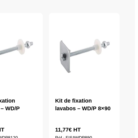
ixation
Kit de fixation
 – WD/P
lavabos – WD/P 8×90
T
11,77
€
HT
AWDP8120
Réf : FISAWDP890