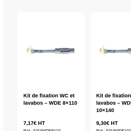
Kit de fixation WC et
Kit de fixatio
lavabos – WDE 8×110
lavabos – WD
10×140
7,17
€
HT
9,30
€
HT
Réf : FISAWDE8110
Réf : FISAWDE10