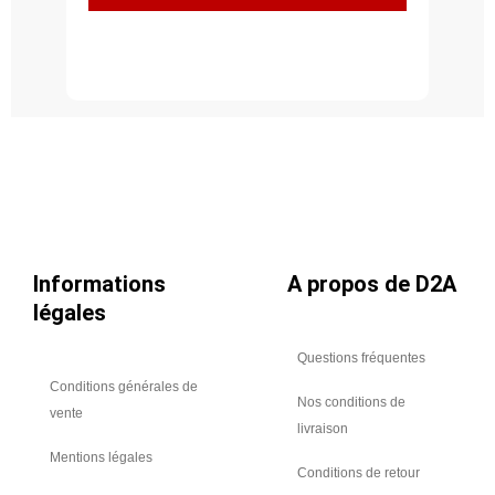
à
45°,
acier
inoxydable
304L,
Ø
125
Informations
A propos de D2A
légales
Questions fréquentes
Conditions générales de
Nos conditions de
vente
livraison
Mentions légales
Conditions de retour