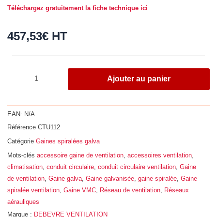
Téléchargez gratuitement la fiche technique ici
457,53
€
HT
quantité
Ajouter au panier
de
Gaine
spiralée,
EAN:
N/A
acier
Référence
CTU112
galvanisé
Catégorie
Gaines spiralées galva
Z275,
longueur
Mots-clés
accessoire gaine de ventilation
,
accessoires ventilation
,
3ml,
climatisation
,
conduit circulaire
,
conduit circulaire ventilation
,
Gaine
Ø
de ventilation
,
Gaine galva
,
Gaine galvanisée
,
gaine spiralée
,
Gaine
1120
spiralée ventilation
,
Gaine VMC
,
Réseau de ventilation
,
Réseaux
aérauliques
Marque :
DEBEVRE VENTILATION