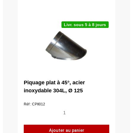
Livr. sous 5 à 8 jours
Piquage plat à 45°, acier
inoxydable 304L, Ø 125
Réf : CPII012
quantité
de
Piquage
Ajouter au panier
plat