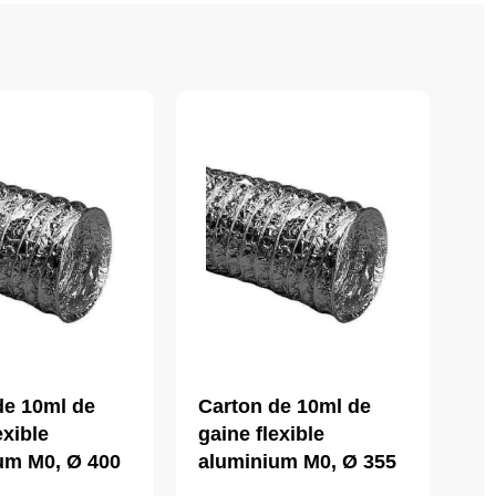
de 10ml de
Carton de 10ml de
exible
gaine flexible
um M0, Ø 400
aluminium M0, Ø 355