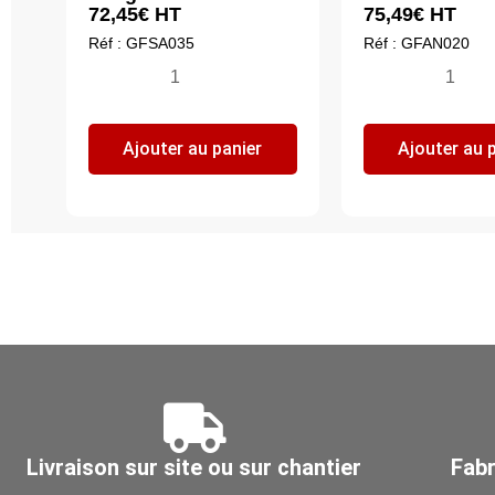
72,45
€
HT
75,49
€
HT
Réf : GFSA035
Réf : GFAN020
quantité
quantité
de
de
Gaine
Carton
Ajouter au panier
Ajouter au 
flexible
de
aluminium
10ml
semi-
de
rigide
gaine
Ø355
flexible
-
aluminiu
Longueur
M0,
3ml
Ø
200
Livraison sur site ou sur chantier
Fabr