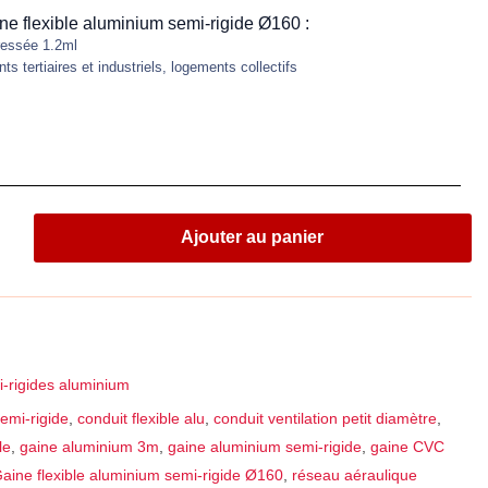
ne flexible aluminium semi-rigide Ø160 :
ressée 1.2ml
s tertiaires et industriels, logements collectifs
Ajouter au panier
-rigides aluminium
semi‑rigide
,
conduit flexible alu
,
conduit ventilation petit diamètre
,
le
,
gaine aluminium 3m
,
gaine aluminium semi‑rigide
,
gaine CVC
aine flexible aluminium semi-rigide Ø160
,
réseau aéraulique