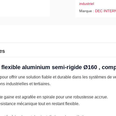
industriel
3ml
Marque :
DEC INTER
es
e flexible aluminium semi-rigide Ø160 , com
ur offrir une solution fiable et durable dans les systèmes de ve
s industrielles et tertiaires.
te gaine est agrafée en spirale pour une robustesse accrue.
istance mécanique tout en restant flexible.