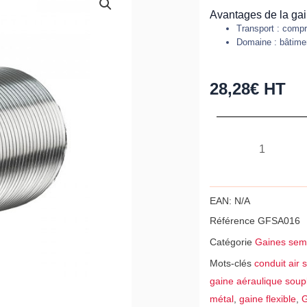
Avantages de la gai
Transport : comp
Domaine : bâtiment
28,28
€
HT
quantité
de
Gaine
flexible
EAN:
N/A
aluminium
Référence
GFSA016
semi-
Catégorie
Gaines semi
rigide
Mots-clés
conduit air 
Ø160
gaine aéraulique soup
-
métal
,
gaine flexible
,
G
Longueur