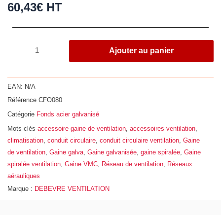
60,43
€
HT
quantité
Ajouter au panier
de
Fond
de
EAN:
N/A
tuyau
Référence
CFO080
mâle,
Catégorie
Fonds acier galvanisé
acier
galvanisé,
Mots-clés
accessoire gaine de ventilation
,
accessoires ventilation
,
Ø
climatisation
,
conduit circulaire
,
conduit circulaire ventilation
,
Gaine
800
de ventilation
,
Gaine galva
,
Gaine galvanisée
,
gaine spiralée
,
Gaine
spiralée ventilation
,
Gaine VMC
,
Réseau de ventilation
,
Réseaux
aérauliques
Marque :
DEBEVRE VENTILATION