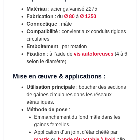
Matériau
: acier galvanisé Z275
Fabrication
: du
Ø 80
à
Ø 1250
Connectique
: mâle
Compatibilité
: convient aux conduits rigides
circulaires
Emboîtement
: par rotation
Fixation
: à l’aide de
vis autoforeuses
(4 à 6
selon le diamètre)
Mise en œuvre & a
pplications :
Utilisation principale
: boucher des sections
de gaines circulaires dans les réseaux
aérauliques.
Méthode de pose
:
Emmanchement du fond mâle dans les
gaines femelles.
Application d’un joint d’étanchéité par
mastic
ou
bande rétractable à froid
afin