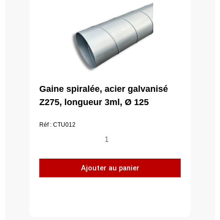
Gaine spiralée, acier galvanisé
Z275, longueur 3ml, Ø 125
Réf : CTU012
quantité
de
Gaine
Ajouter au panier
spiralée,
acier
galvanisé
Z275,
longueur