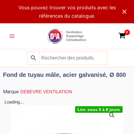
Aller
Vous pouvez trouver vos produits avec les
au
références du catalogue.
contenu
Main
Menu
Fond de tuyau mâle, acier galvanisé, Ø 800
Marque
DEBEVRE VENTILATION
Loading...
Livr. sous 5 à 8 jours