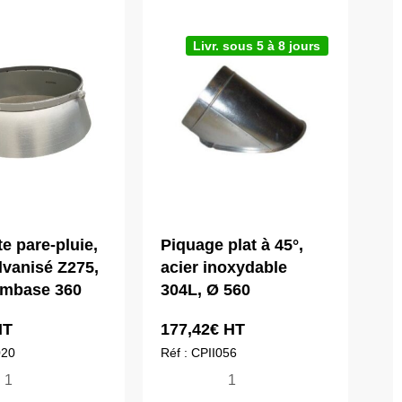
Livr. sous 5 à 8 jours
te pare-pluie,
Piquage plat à 45°,
lvanisé Z275,
acier inoxydable
embase 360
304L, Ø 560
T
177,42
€
HT
020
Réf : CPII056
ntité
quantité
de