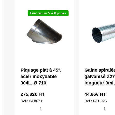
Livr. sous 5 à 8 jours
Piquage plat à 45°,
Gaine spiralée
acier inoxydable
galvanisé Z27
304L, Ø 710
longueur 3ml,
275,82
€
HT
44,86
€
HT
Réf : CPII071
Réf : CTU025
quantité
quantité
de
de