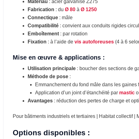
Matériau
: acier galvanisé Z275
Fabrication
: du
Ø 80
à
Ø 1250
Connectique
: mâle
Compatibilité
: convient aux conduits rigides circu
Emboîtement
: par rotation
Fixation
: à l’aide de
vis autoforeuses
(4 à 6 selo
Mise en œuvre & a
pplications :
Utilisation principale
: boucher des sections de ga
Méthode de pose
:
Emmanchement du fond mâle dans les gaines f
Application d’un joint d’étanchéité par
mastic
o
Avantages
: réduction des pertes de charge et opt
Pour bâtiments industriels et tertiaires | Habitat collectif |
Options disponibles :