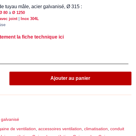
e tuyau mâle, acier galvanisé, Ø 315 :
Ø 80
à
Ø 1250
avec joint
|
Inox 304L
aise
tement la fiche technique ici
Ajouter au panier
 galvanisé
aine de ventilation
,
accessoires ventilation
,
climatisation
,
conduit