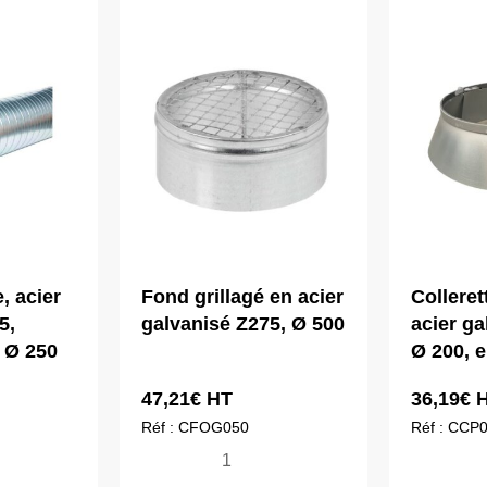
, acier
Fond grillagé en acier
Colleret
5,
galvanisé Z275, Ø 500
acier ga
 Ø 250
Ø 200, 
47,21
€
HT
36,19
€
H
Réf : CFOG050
Réf : CCP
quantité
qua
de
de