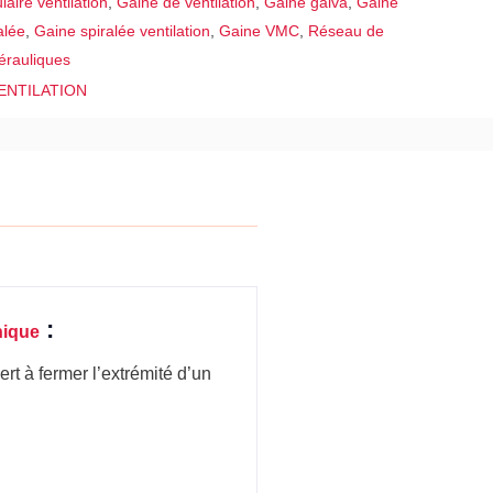
laire ventilation
,
Gaine de ventilation
,
Gaine galva
,
Gaine
alée
,
Gaine spiralée ventilation
,
Gaine VMC
,
Réseau de
érauliques
ENTILATION
:
nique
ert à fermer l’extrémité d’un