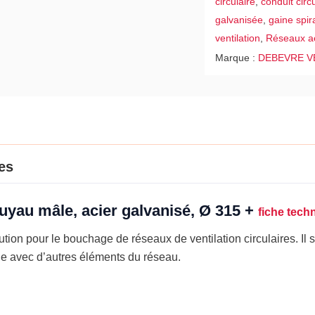
circulaire
,
conduit circu
Ø
galvanisée
,
gaine spir
315
ventilation
,
Réseaux a
Marque :
DEBEVRE V
es
tuyau mâle, acier galvanisé, Ø 315 +
fiche tech
tion pour le bouchage de réseaux de ventilation circulaires. Il s
he avec d’autres éléments du réseau.