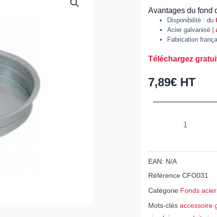
Avantages du fond d
Disponibilité : du
Acier galvanisé |
Fabrication franç
Téléchargez gratui
7,89
€
HT
quantité
de
Fond
de
EAN:
N/A
tuyau
Référence
CFO031
mâle,
Catégorie
Fonds acier
acier
Mots-clés
accessoire g
galvanisé,