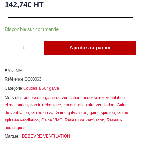
142,74
€
HT
quantité
Disponible sur commande
de
Coude
Ajouter au panier
à
60°,
acier
EAN:
N/A
galvanisé
Référence
CC60063
Z275,
Catégorie
Coudes à 60° galva
Ø
630
Mots-clés
accessoire gaine de ventilation
,
accessoires ventilation
,
climatisation
,
conduit circulaire
,
conduit circulaire ventilation
,
Gaine
de ventilation
,
Gaine galva
,
Gaine galvanisée
,
gaine spiralée
,
Gaine
spiralée ventilation
,
Gaine VMC
,
Réseau de ventilation
,
Réseaux
aérauliques
Marque :
DEBEVRE VENTILATION