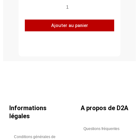
quantité
de
Coude
Ajouter au panier
grillagé
à
135°,
acier
galvanisé
Z275,
Ø
1120
Informations
A propos de D2A
légales
Questions fréquentes
Conditions générales de