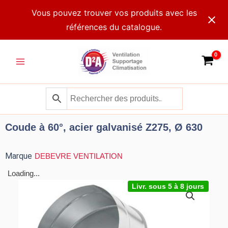
Aller
Vous pouvez trouver vos produits avec les
au
références du catalogue.
contenu
Main
Menu
Coude à 60°, acier galvanisé Z275, Ø 630
Marque
DEBEVRE VENTILATION
Loading...
Livr. sous 5 à 8 jours