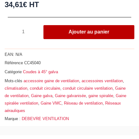
34,61
€
HT
quantité
Ajouter au panier
de
Coude
à
EAN:
N/A
45°,
Référence
CC45040
acier
Catégorie
Coudes à 45° galva
galvanisé
Z275,
Mots-clés
accessoire gaine de ventilation
,
accessoires ventilation
,
Ø
climatisation
,
conduit circulaire
,
conduit circulaire ventilation
,
Gaine
400
de ventilation
,
Gaine galva
,
Gaine galvanisée
,
gaine spiralée
,
Gaine
spiralée ventilation
,
Gaine VMC
,
Réseau de ventilation
,
Réseaux
aérauliques
Marque :
DEBEVRE VENTILATION