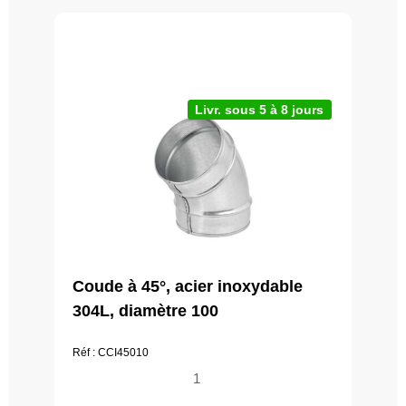
Livr. sous 5 à 8 jours
Coude à 45°, acier inoxydable
304L, diamètre 100
Réf : CCI45010
quantité
de