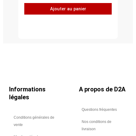
Coude
Ajouter au panier
à
45°,
acier
inoxydable
304L,
diamètre
100
Informations
A propos de D2A
légales
Questions fréquentes
Conditions générales de
Nos conditions de
vente
livraison