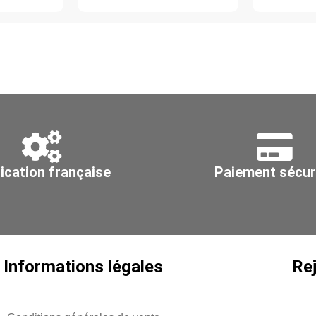
acier
45°
galvanisé
aci
Z275,
in
Ø
30
125
Ø
71
ication française
Paiement sécur
Informations légales
Re