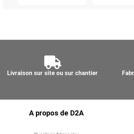
inoxydable
galvanisé
304L,
Z275,
diamètre
Ø
400
710
-
710
Livraison sur site ou sur chantier
Fabr
A propos de D2A