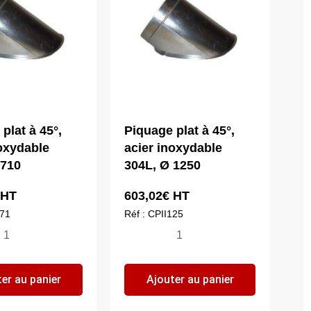
plat à 45°,
Piquage plat à 45°,
noxydable
acier inoxydable
 710
304L, Ø 1250
HT
603,02
€
HT
071
Réf : CPII125
ntité
quantité
de
quage
Piquage
er au panier
Ajouter au panier
t
plat
à