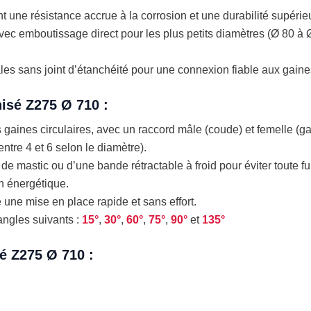
t une résistance accrue à la corrosion et une durabilité supérie
ec emboutissage direct pour les plus petits diamètres (Ø 80 à
sans joint d’étanchéité pour une connexion fiable aux gaines d
isé Z275 Ø 710 :
 gaines circulaires, avec un raccord mâle (coude) et femelle (ga
entre 4 et 6 selon le diamètre).
e de mastic ou d’une bande rétractable à froid pour éviter toute fui
on énergétique.
 une mise en place rapide et sans effort.
angles suivants :
15°
,
30°
,
60°
,
75°
,
90°
et
135°
é Z275 Ø 710 :