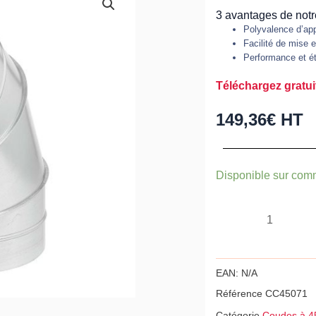
3 avantages de notr
Polyvalence d’app
Facilité de mise 
Performance et é
Téléchargez gratuit
149,36
€
HT
quantité
Disponible sur co
de
Coude
à
45°,
acier
EAN:
N/A
galvanisé
Référence
CC45071
Z275,
Catégorie
Coudes à 4