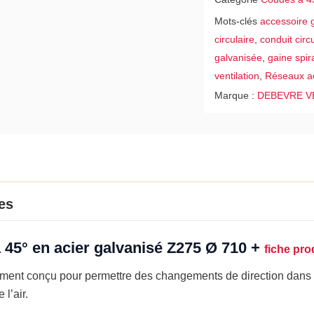
Ø
Mots-clés
accessoire g
710
circulaire
,
conduit circu
galvanisée
,
gaine spir
ventilation
,
Réseaux a
Marque :
DEBEVRE V
es
 45° en acier galvanisé Z275 Ø 710 +
fiche pro
ment conçu pour permettre des changements de direction dans 
 l’air.