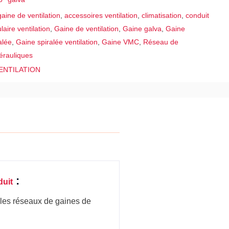
aine de ventilation
,
accessoires ventilation
,
climatisation
,
conduit
laire ventilation
,
Gaine de ventilation
,
Gaine galva
,
Gaine
alée
,
Gaine spiralée ventilation
,
Gaine VMC
,
Réseau de
érauliques
ENTILATION
:
duit
les réseaux de gaines de