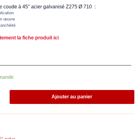
e coude à 45° acier galvanisé Z275 Ø 710 :
lication
en œuvre
tanchéité
ement la fiche produit ici
mmande
Ajouter au panier
5° galva