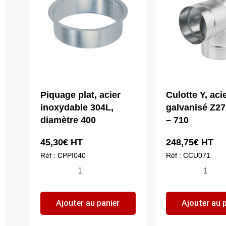
Piquage plat, acier
Culotte Y, aci
inoxydable 304L,
galvanisé Z27
diamètre 400
– 710
45,30
€
HT
248,75
€
HT
Réf : CPPI040
Réf : CCU071
quantité
quantité
de
de
Piquage
Culotte
Ajouter au panier
Ajouter au 
plat,
Y,
acier
acier