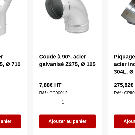
er
Coude à 90°, acier
Piquage 
5, Ø 710
galvanisé Z275, Ø 125
acier i
304L, Ø
7,88
€
HT
275,82
€
Réf : CC90012
Réf : CPII
quantité
qua
de
de
Coude
Pi
panier
Ajouter au panier
Ajout
à
pla
90°,
à