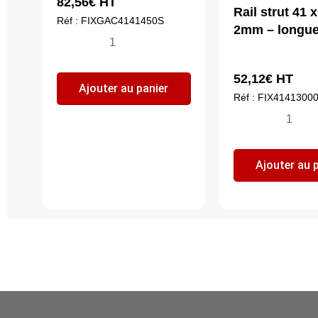
82,56
€
HT
Rail strut 41 x
Réf : FIXGAC4141450S
2mm – longue
quantité
de
Console
52,12
€
HT
Ajouter au panier
rail
Réf : FIX4141300
strut
quantité
GAC
de
41
Rail
Ajouter au 
x
strut
41
41
-
x
Longueur
41
450mm
x
2mm
-
longueur
3ml