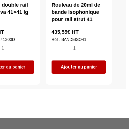
 double rail
Rouleau de 20ml de
lva 41×41 lg
bande isophonique
pour rail strut 41
T
435,55
€
HT
4141300D
Réf : BANDEISO41
ntité
quantité
de
nsole
Rouleau
er au panier
Ajouter au panier
uble
de
l
20ml
ut
de
lva
bande
x41
isophonique
pour
0mm
rail
strut
41