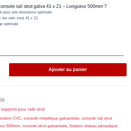
 console rail strut galva 41 x 21 – Longueur 500mm ?
é pour une résistance optimale
 les rails strut 41 x 21
ge optimale
Ajouter au panier
0S
supports pour rails strut
fixation CVC
,
console métallique galvanisée
,
console rail strut
ueur 500mm
,
console strut galvanisée
,
fixation réseau aéraulique
,