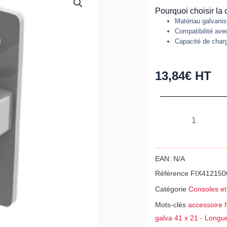
Pourquoi choisir la
Matériau galvanis
Compatibilité avec
Capacité de char
13,84
€
HT
quantité
de
Console
rail
EAN:
N/A
strut
Référence
FIX412150
galva
Catégorie
Consoles et 
41
Mots-clés
accessoire 
x
galva 41 x 21 - Long
21