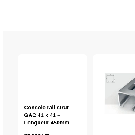
Console rail strut
GAC 41 x 41 –
Longueur 450mm