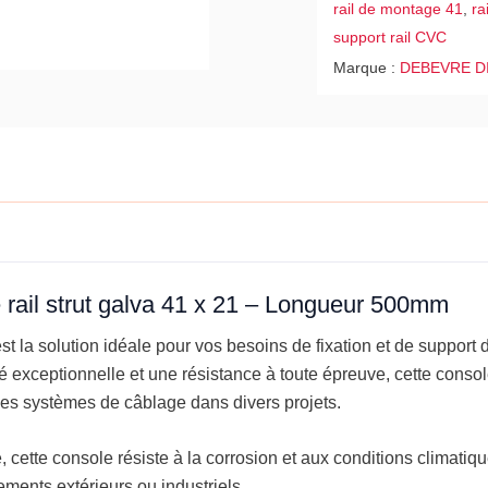
rail de montage 41
,
ra
-
support rail CVC
Longueur
Marque :
DEBEVRE D
500mm
 rail strut galva 41 x 21 – Longueur 500mm
st la solution idéale pour vos besoins de fixation et de suppor
té exceptionnelle et une résistance à toute épreuve, cette conso
 des systèmes de câblage dans divers projets.
cette console résiste à la corrosion et aux conditions climatiques
ents extérieurs ou industriels.