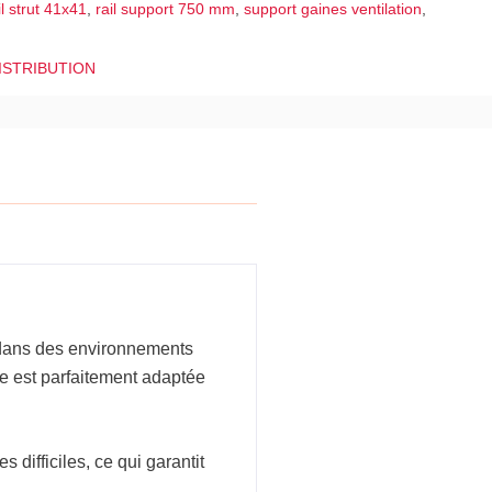
il strut 41x41
,
rail support 750 mm
,
support gaines ventilation
,
ISTRIBUTION
t dans des environnements
le est parfaitement adaptée
 difficiles, ce qui garantit