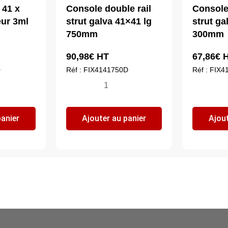
 41 x
Console double rail
Console
ur 3ml
strut galva 41×41 lg
strut ga
750mm
300mm
90,98
€
HT
67,86
€
H
0
Réf : FIX4141750D
Réf : FIX
quantité
qua
de
de
Console
Co
panier
Ajouter au panier
Ajout
double
do
rail
rai
strut
str
galva
ga
41x41
41
lg
lg
750mm
30