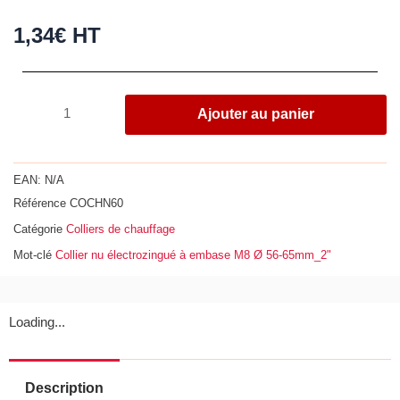
1,34
€
HT
quantité
Ajouter au panier
de
Collier
nu
EAN:
N/A
électrozingué
Référence
COCHN60
à
Catégorie
Colliers de chauffage
embase
M8
Mot-clé
Collier nu électrozingué à embase M8 Ø 56-65mm_2"
Ø
56-
65mm_2"""
Loading...
Description