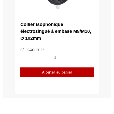
Collier isophonique
électrozingué à embase M8/M10,
Ø 102mm
Réf : COCHR102
quantité
de
Collier
Ajouter au panier
isophonique
électrozingué
à
embase
M8/M10,
Ø
102mm