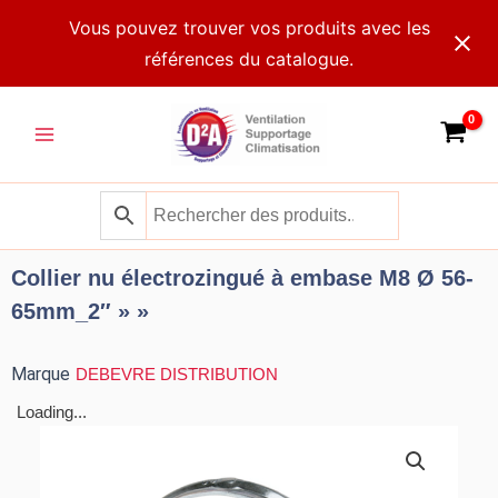
Aller
Vous pouvez trouver vos produits avec les
au
références du catalogue.
contenu
Main
Menu
Collier nu électrozingué à embase M8 Ø 56-
65mm_2″ » »
Marque
DEBEVRE DISTRIBUTION
Loading...