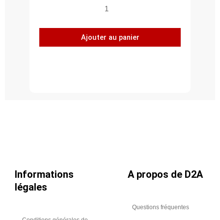
quantité
de
Cloueur
Ajouter au panier
à
gaz
FORCE
ONE
Informations
A propos de D2A
légales
Questions fréquentes