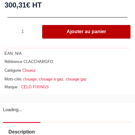
300,31
€
HT
quantité
Ajouter au panier
de
Chargeur
pour
EAN:
N/A
cloueur
Référence
CLACCHARGFO
force
Catégorie
Cloueur
one
Mots-clés
clouage
,
clouage à gaz
,
clouage gaz
Marque :
CELO FIXINGS
Loading...
Description