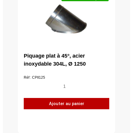
Piquage plat à 45°, acier
inoxydable 304L, Ø 1250
Réf : CPII125
quantité
de
Piquage
Ajouter au panier
plat
à
45°,
acier