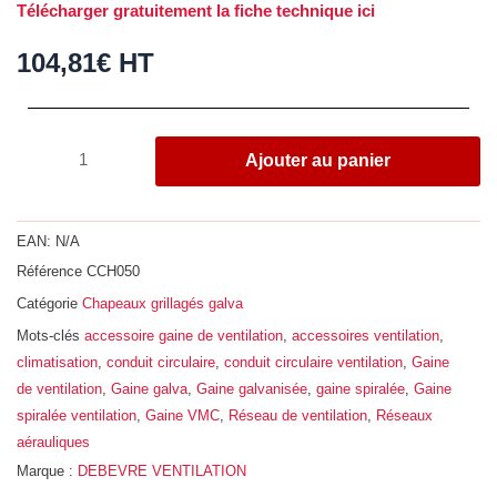
Télécharger gratuitement la fiche technique ici
104,81
€
HT
quantité
Ajouter au panier
de
Chapeau
grillagé,
EAN:
N/A
acier
Référence
CCH050
galvanisé
Catégorie
Chapeaux grillagés galva
Z275,
Ø
Mots-clés
accessoire gaine de ventilation
,
accessoires ventilation
,
500
climatisation
,
conduit circulaire
,
conduit circulaire ventilation
,
Gaine
de ventilation
,
Gaine galva
,
Gaine galvanisée
,
gaine spiralée
,
Gaine
spiralée ventilation
,
Gaine VMC
,
Réseau de ventilation
,
Réseaux
aérauliques
Marque :
DEBEVRE VENTILATION