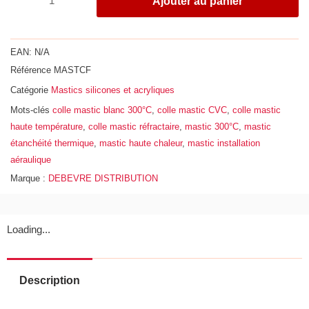
Ajouter au panier
de
Cartouche
de
EAN:
N/A
310ml
Référence
MASTCF
de
Catégorie
Mastics silicones et acryliques
colle
mastic
Mots-clés
colle mastic blanc 300°C
,
colle mastic CVC
,
colle mastic
-
haute température
,
colle mastic réfractaire
,
mastic 300°C
,
mastic
Hautes
étanchéité thermique
,
mastic haute chaleur
,
mastic installation
températures
aéraulique
300°
Marque :
DEBEVRE DISTRIBUTION
blanc
Loading...
Description