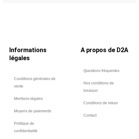
acrylique
-
intumescent
coupe-
feu
2
heures
Informations
A propos de D2A
légales
Questions fréquentes
Conditions générales de
Nos conditions de
vente
livraison
Mentions légales
Conditions de retour
Moyens de paiements
Contact
Politique de
confidentialité