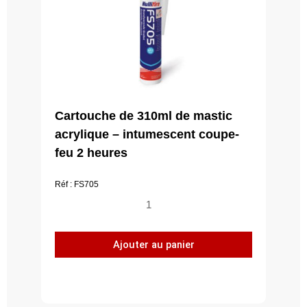
Cartouche de 310ml de mastic
acrylique – intumescent coupe-
feu 2 heures
Réf : FS705
quantité
de
Cartouche
Ajouter au panier
de
310ml
de
mastic