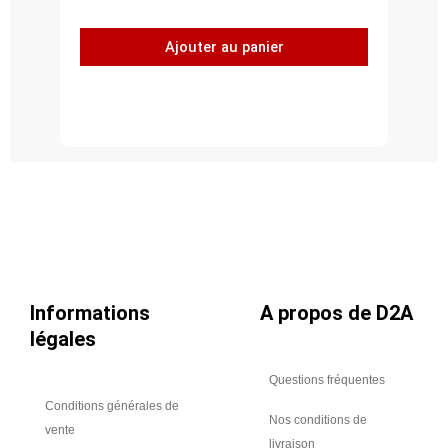
de
Boîte
Ajouter au panier
de
100
rivets
aveugles
inox
standard,
tige
inox
4.8
x
25
Informations
A propos de D2A
légales
Questions fréquentes
Conditions générales de
Nos conditions de
vente
livraison