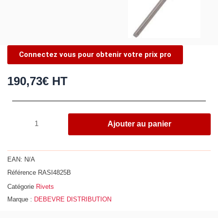
Connectez vous pour obtenir votre prix pro
190,73
€
HT
quantité
Ajouter au panier
de
Boîte
de
EAN:
N/A
250
Référence
RASI4825B
rivets
Catégorie
Rivets
aveugles
Marque :
DEBEVRE DISTRIBUTION
inox
standard,