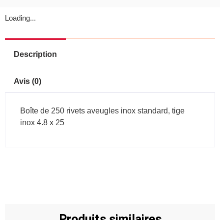
tige
inox
Loading...
4.8
x
25
Description
Avis (0)
Boîte de 250 rivets aveugles inox standard, tige
inox 4.8 x 25
Produits similaires