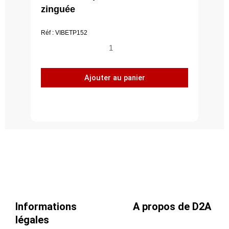
zinguée
Réf : VIBETP152
quantité
de
Boîte
Ajouter au panier
de
100
vis
de
fixation
directe
tête
plate
7,5
x152
T30
Informations
A propos de D2A
zinguée
légales