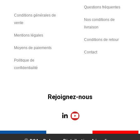
Questions fréquentes
Conditions générales de
Nos conditions de
vente
livraison
Mentions légales
Conditions de retour
Moyens de paiements
Contact
Politique de
confidentialité
Rejoignez-nous
L
Y
i
o
n
u
k
t
e
u