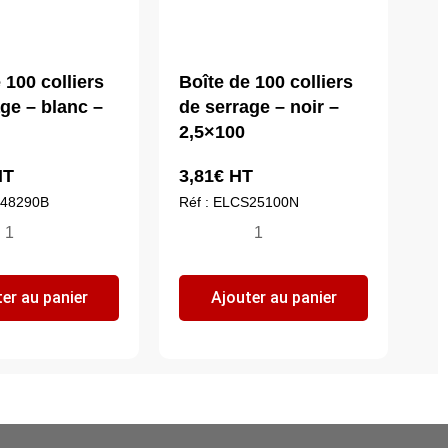
 100 colliers
Boîte de 100 colliers
ge – blanc –
de serrage – noir –
2,5×100
T
3,81
€
HT
S48290B
Réf : ELCS25100N
ntité
quantité
de
îte
Boîte
er au panier
Ajouter au panier
de
0
100
liers
colliers
de
rrage
serrage
-