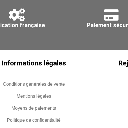
noir
bl
-
-
4,8x290
4,
ication française
Paiement sécur
Informations légales
Re
Conditions générales de vente
Mentions légales
Moyens de paiements
Politique de confidentialité