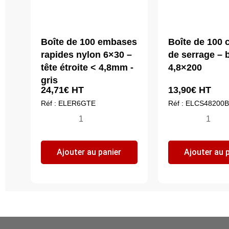
Boîte de 100 embases
Boîte de 100 c
rapides nylon 6×30 –
de serrage – 
tête étroite < 4,8mm -
4,8×200
gris
24,71
€
HT
13,90
€
HT
Réf : ELER6GTE
Réf : ELCS48200B
quantité
quantité
de
de
Boîte
Boîte
Ajouter au panier
Ajouter au 
de
de
100
100
embases
colliers
rapides
de
nylon
serrage
6x30
-