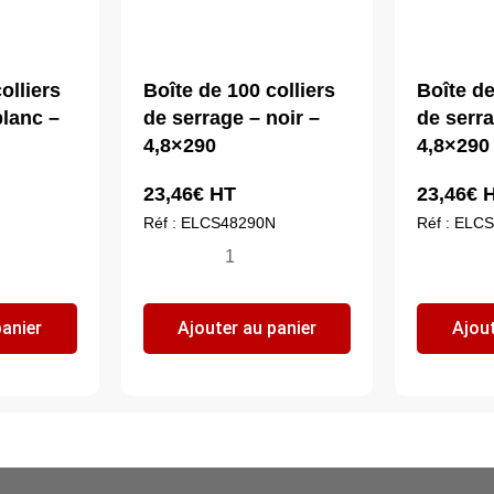
olliers
Boîte de 100 colliers
Boîte de
blanc –
de serrage – noir –
de serra
4,8×290
4,8×290
23,46
€
HT
23,46
€
H
Réf : ELCS48290N
Réf : ELC
quantité
qua
de
de
Boîte
Bo
panier
Ajouter au panier
Ajout
de
de
100
10
colliers
col
de
de
serrage
se
-
-