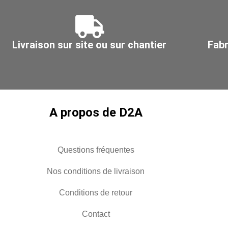
-
blanc
tête
-
étroite
4,8x200
Livraison sur site ou sur chantier
Fabr
<
4,8mm
-
gris
A propos de D2A
Questions fréquentes
Nos conditions de livraison
Conditions de retour
Contact