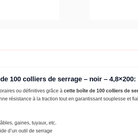
noir
-
4,8x200
 de 100 colliers de serrage – noir – 4,8×200:
poraires ou définitives grâce à
cette
boîte de 100 colliers de s
ne résistance à la traction tout en garantissant souplesse et fia
bles, gaines, tuyaux, etc.
aide d’un outil de serrage