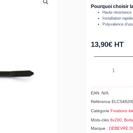
Pourquoi choisir la
Haute résistance
Installation rapide
Polyvalence d’us
13,90
€
HT
quantité
de
Boîte
de
EAN:
N/A
100
Référence
ELCS4820
colliers
Catégorie
Fixations éle
de
Mots-clés
8x200
,
Boît
serrage
Marque :
DEBEVRE D
-