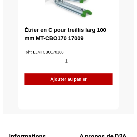
Étrier en C pour treillis larg 100
mm MT-CBO170 17009
Réf : ELMTCBO170100
quantité
de
Étrier
Ajouter au panier
en
C
pour
treillis
larg
100
mm
MT-
Informations
A propos de D2A