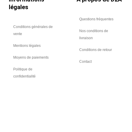
CBO170
légales
17009
Questions fréquentes
Conditions générales de
Nos conditions de
vente
livraison
Mentions légales
Conditions de retour
Moyens de paiements
Contact
Politique de
confidentialité
Rejoignez-nous
L
Y
i
o