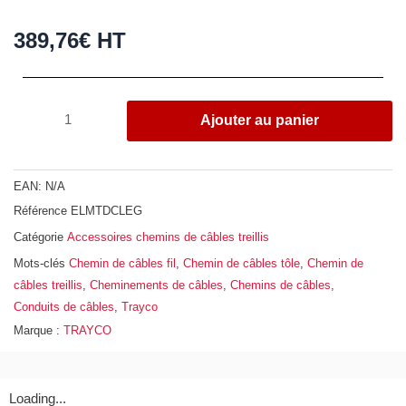
389,76
€
HT
quantité
Ajouter au panier
de
Boîte
de
EAN:
N/A
100
Référence
ELMTDCLEG
clips
Catégorie
Accessoires chemins de câbles treillis
fixation
cloison
Mots-clés
Chemin de câbles fil
,
Chemin de câbles tôle
,
Chemin de
de
câbles treillis
,
Cheminements de câbles
,
Chemins de câbles
,
séparation
Conduits de câbles
,
Trayco
treillis
Marque :
TRAYCO
Loading...