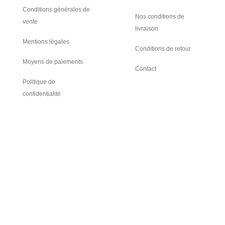
Conditions générales de
Nos conditions de
vente
livraison
Mentions légales
Conditions de retour
Moyens de paiements
Contact
Politique de
confidentialité
Rejoignez-nous
L
Y
i
o
n
u
k
t
e
u
D2A - Debevre Distribution Aéraulique
d
b