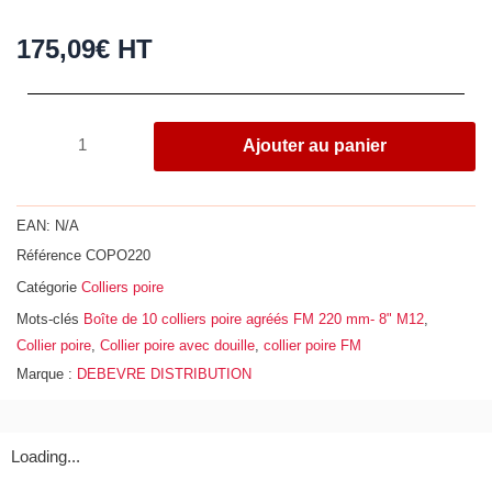
175,09
€
HT
quantité
Ajouter au panier
de
Boîte
de
EAN:
N/A
10
Référence
COPO220
colliers
Catégorie
Colliers poire
poire
agréés
Mots-clés
Boîte de 10 colliers poire agréés FM 220 mm- 8" M12
,
FM
Collier poire
,
Collier poire avec douille
,
collier poire FM
220
Marque :
DEBEVRE DISTRIBUTION
mm-
8""
M12"
Loading...