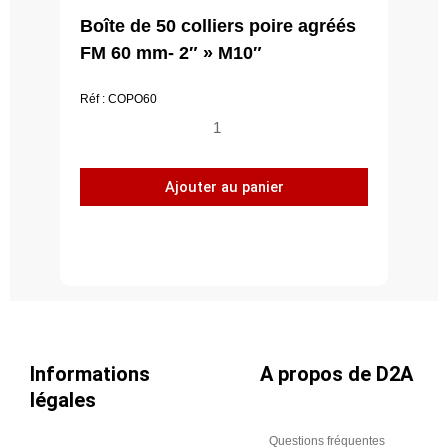
Boîte de 50 colliers poire agréés
FM 60 mm- 2″ » M10″
Réf : COPO60
quantité
de
Boîte
Ajouter au panier
de
50
colliers
poire
agréés
FM
60
mm-
Informations
A propos de D2A
2""
légales
M10"
Questions fréquentes