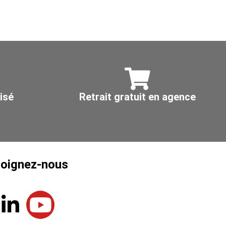
isé
Retrait gratuit en agence
joignez-nous
L
Y
i
o