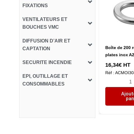
FIXATIONS
VENTILATEURS ET
BOUCHES VMC
DIFFUSION D’AIR ET
Boîte de 200 
CAPTATION
plates inox A
SECURITE INCENDIE
16,34
€
HT
Réf : ACMOI3
EPI, OUTILLAGE ET
quant
CONSOMMABLES
de
Ajout
Boîte
pan
de
200
ronde
plate