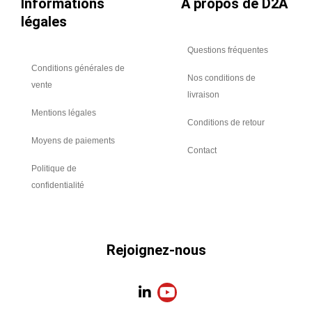
Réf
Informations
A propos de D2A
:
légales
4607
Questions fréquentes
Conditions générales de
Nos conditions de
vente
livraison
Mentions légales
Conditions de retour
Moyens de paiements
Contact
Politique de
confidentialité
Rejoignez-nous
L
Y
i
o