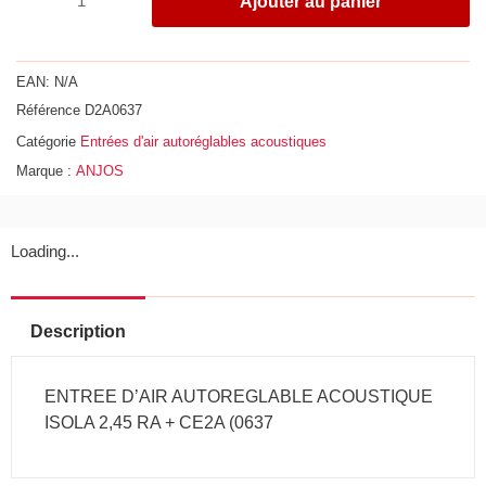
Ajouter au panier
de
Entrée
d'air
EAN:
N/A
autoréglable
Référence
D2A0637
acoustique
Catégorie
Entrées d'air autoréglables acoustiques
ISOLA
Marque :
ANJOS
RA
45
m³/h
+
Loading...
CE2A
-
Réf
Description
:
4637
ENTREE D’AIR AUTOREGLABLE ACOUSTIQUE
ISOLA 2,45 RA + CE2A (0637