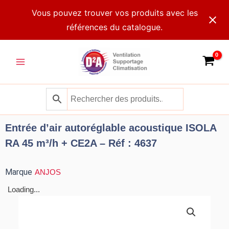
Aller
Vous pouvez trouver vos produits avec les
au
références du catalogue.
contenu
Main
Menu
Entrée d’air autoréglable acoustique ISOLA
RA 45 m³/h + CE2A – Réf : 4637
Marque
ANJOS
Loading...