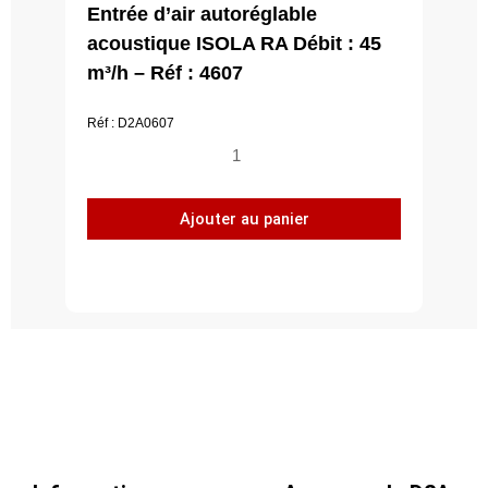
Entrée d’air autoréglable
acoustique ISOLA RA Débit : 45
m³/h – Réf : 4607
Réf : D2A0607
quantité
de
Entrée
Ajouter au panier
d'air
autoréglable
acoustique
ISOLA
RA
Débit
:
45
m³/h
-